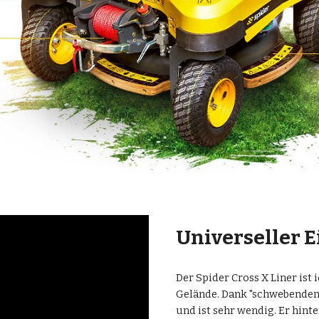
Universeller E
Der Spider Cross X Liner is
Gelände. Dank "schwebendem 
und ist sehr wendig. Er hint