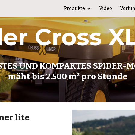
Produkte
Video
Vorfü
ip to main content
Skip to navigat
er Cross X
STES UND KOMPAKTES SPIDER-M
mäht bis 2.500 m² pro Stunde
ner lite