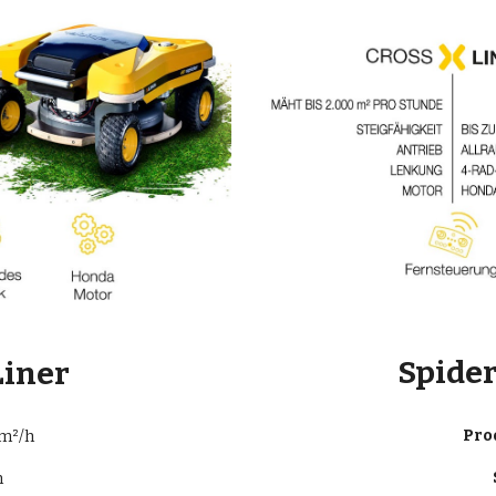
Spider
Liner
Pro
 m²/h
m