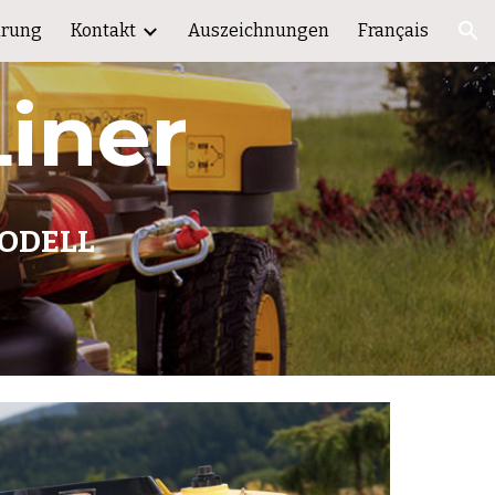
hrung
Kontakt
Auszeichnungen
Français
ion
Liner
ODELL