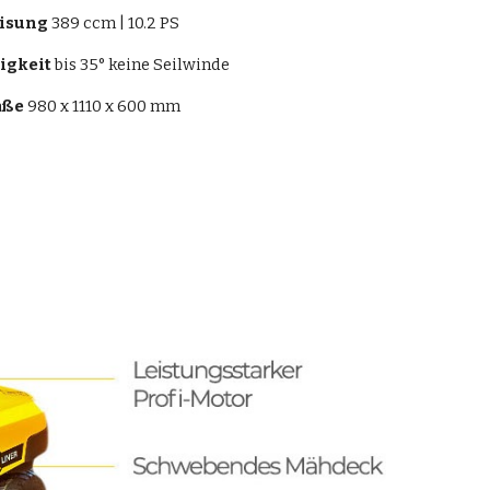
isung
 389 ccm | 10.2 PS
igkeit
 bis 35° keine Seilwinde
aße
 980 x 1110 x 600 mm