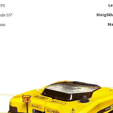
Le
 PS
Steigfäh
nde 55°
M
 mm